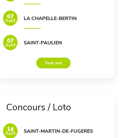
07
LA CHAPELLE-BERTIN
Août
07
SAINT-PAULIEN
Août
Tout voir
Concours / Loto
14
SAINT-MARTIN-DE-FUGERES
Août