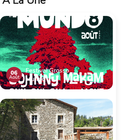
À La Une
Festival Grosso
06
Août
Mundo