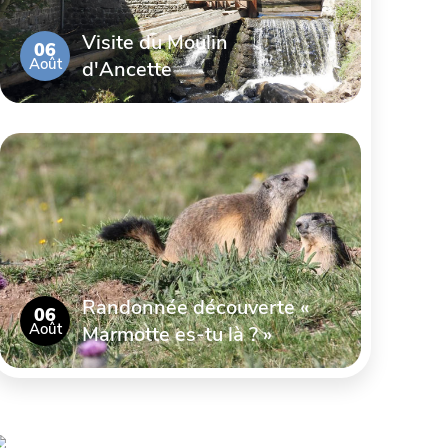
Visite du Moulin
06
Août
d'Ancette
Randonnée découverte «
06
Août
Marmotte es-tu là ? »