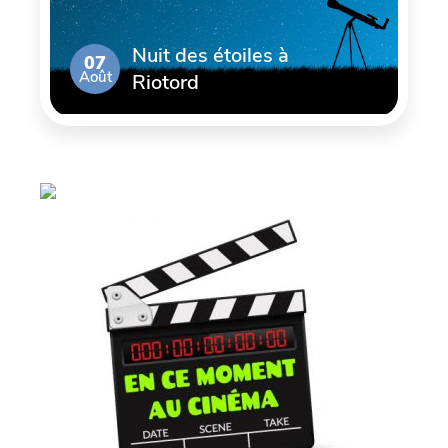
Nuit des étoiles à
07
Août
Riotord