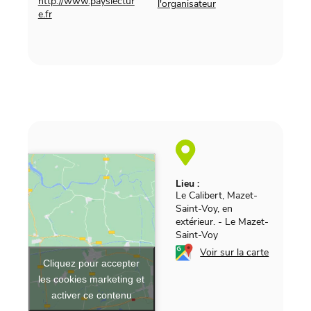
http://www.payslectur
l'organisateur
e.fr
Lieu :
Le Calibert, Mazet-
Saint-Voy, en
extérieur.
-
Le Mazet-
Saint-Voy
Voir sur la carte
Cliquez pour accepter
les cookies marketing et
activer ce contenu