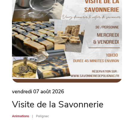
vendredi 07 août 2026
vend
Visite de la Savonnerie
Le 
(4
Animations
Polignac
Animati