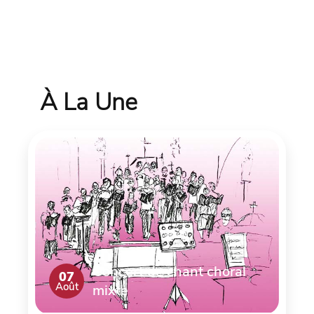
À La Une
Concert de chant choral
07
Août
mixte