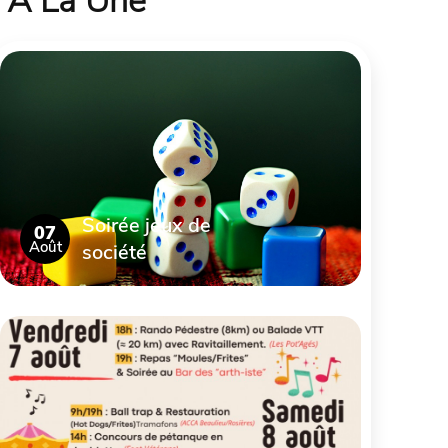
À La Une
Soirée jeux de
07
Août
société