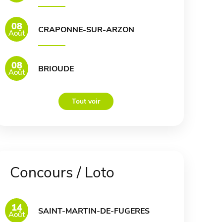
08
CRAPONNE-SUR-ARZON
Août
08
BRIOUDE
Août
Tout voir
Concours / Loto
14
SAINT-MARTIN-DE-FUGERES
Août