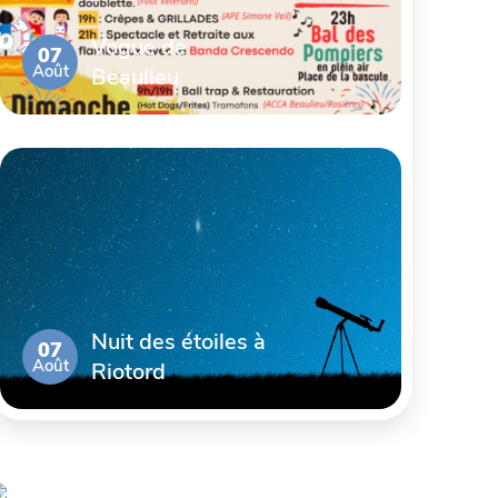
Vogue de
07
Août
Beaulieu
Nuit des étoiles à
07
Août
Riotord