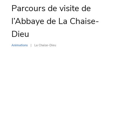
Parcours de visite de
Vo
l’Abbaye de La Chaise-
Ch
Dieu
Animati
Animations
La Chaise-Dieu