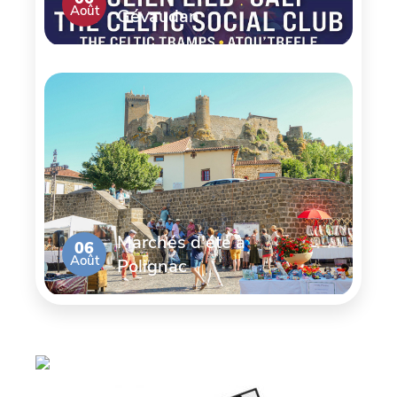
Août
Gévaudan
Marchés d'été à
06
Août
Polignac