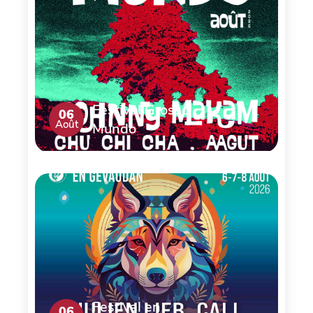
Festival Grosso
06
Août
Mundo
Festival en
06