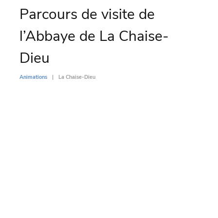
Parcours de visite de
Ma
l’Abbaye de La Chaise-
Co
Dieu
Animati
Animations
La Chaise-Dieu