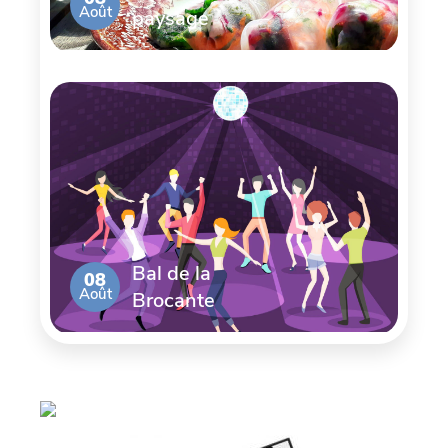
Août
paysage
Bal de la
08
Août
Brocante