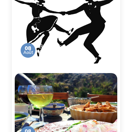
Bal de la
08
Août
Brocante
Goûter le
08