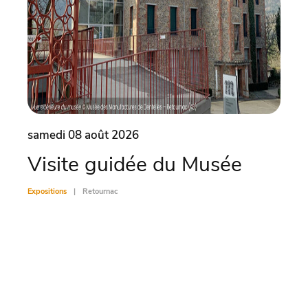
samedi 08 août 2026
same
Visite guidée du Musée
Vis
Expositions
Retournac
Exposit