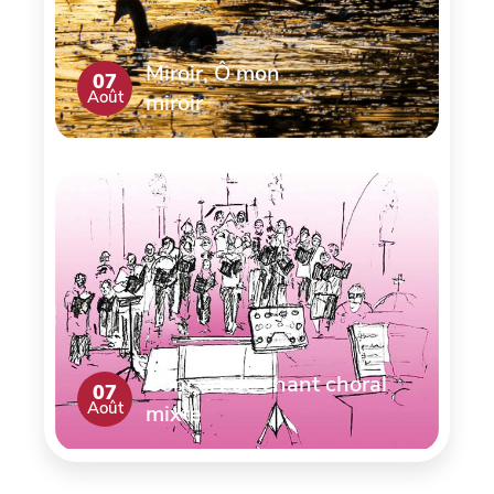
Miroir, Ô mon
07
Août
miroir
Concert de chant choral
07
Août
mixte