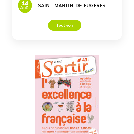
14
SAINT-MARTIN-DE-FUGERES
Août
Tout voir