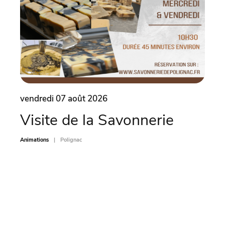
vendredi 07 août 2026
vend
Visite de la Savonnerie
Le 
(4
Animations
Polignac
Animati