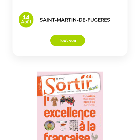
14
SAINT-MARTIN-DE-FUGERES
Août
Tout voir