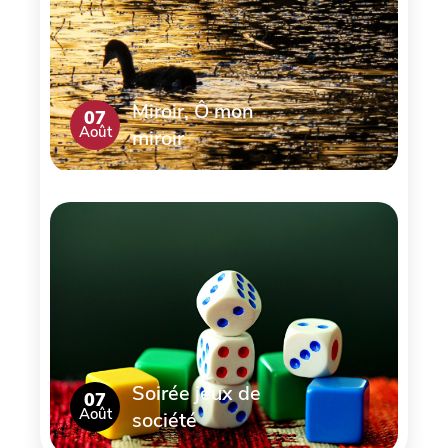
Miroir, Ô mon
07
Août
miroir
Soirée jeux de
07
Août
société