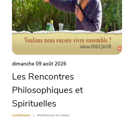
dimanche 09 août 2026
lund
Les Rencontres
La
Philosophiques et
tr
Spirituelles
ph
Conférences
Montfaucon-en-Velay
Confére