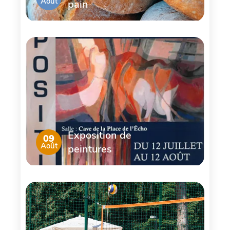
Août
pain
Exposition de
09
Août
peintures