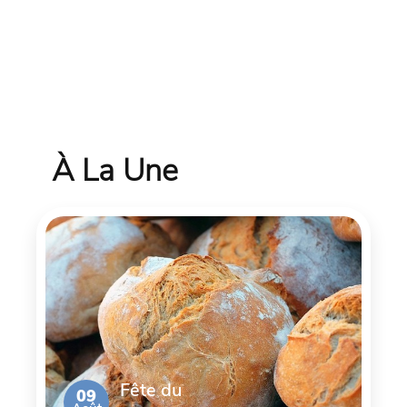
À La Une
Fête du
09