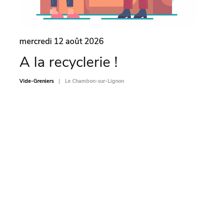
mercredi 12 août 2026
merc
A la recyclerie !
Vi
MO
Vide-Greniers
Le Chambon-sur-Lignon
Vide-Gr