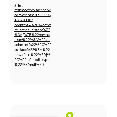
Site :
https://www.facebook.
com/events/16936005
18320938?
acontext=%7B%22eve
nt_action_history%22
%3A[%7B%22mecha
nism%22%3A%22att
achment%22%2C%22
surface%22%3A%22
newsfeed%22%7D]%
2C%22ref_notif_type
%22%3Anull%7D