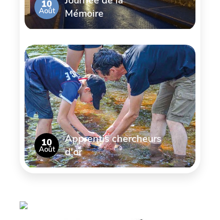
Journée de la
10
Août
Mémoire
Apprentis chercheurs
10
Août
d'or