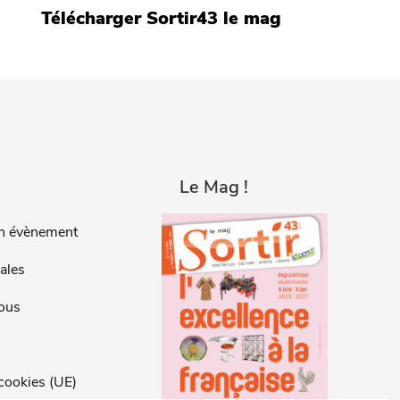
Télécharger Sortir43 le mag
Le Mag !
n évènement
ales
ous
 cookies (UE)