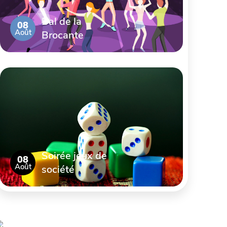
Bal de la
08
Août
Brocante
Soirée jeux de
08
Août
société