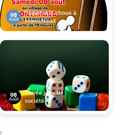
Soupe aux choux à
08
Août
Montchaud
Soirée jeux de
08
Août
société