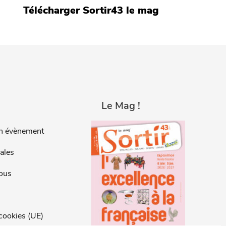
Télécharger Sortir43 le mag
Le Mag !
n évènement
ales
ous
 cookies (UE)