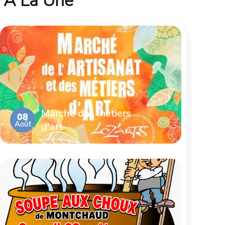
À La Une
Marché des métiers
08
Août
d'art