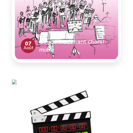
Concert de chant choral
07
Août
mixte