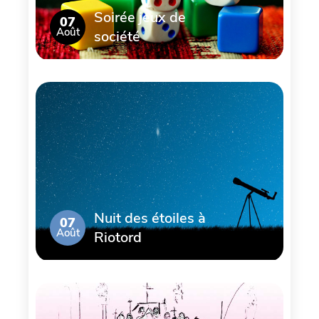
Soirée jeux de
07
Août
société
Nuit des étoiles à
07
Août
Riotord