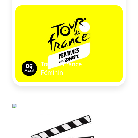
Tour de France
06
Août
Féminin