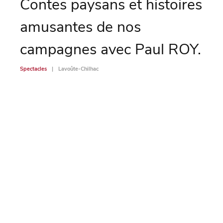
Contes paysans et histoires
Sc
amusantes de nos
Spectac
campagnes avec Paul ROY.
Spectacles
Lavoûte-Chilhac