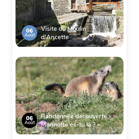
Visite du Moulin
06
Août
d'Ancette
Randonnée découverte «
06
Août
Marmotte es-tu là ? »