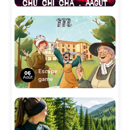
Escape
06
Août
game