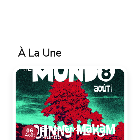
À La Une
Festival Grosso
06
Août
Mundo