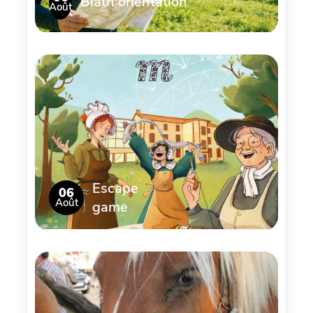
Biath'orientation
Août
Escape
06
Août
game