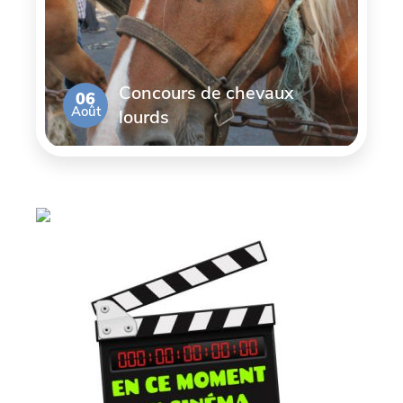
Concours de chevaux
06
Août
lourds