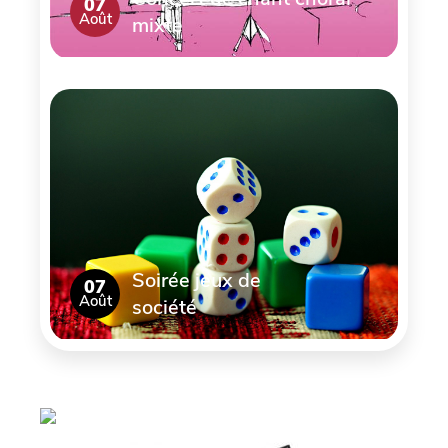
07
Août
mixte
Soirée jeux de
07
Août
société