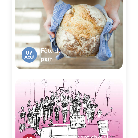
Fête du
07
Août
pain
Concert de chant choral