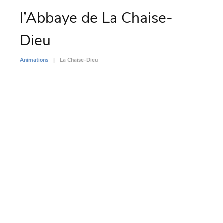
l’Abbaye de La Chaise-
d’
Dieu
To
Animations
La Chaise-Dieu
Animati