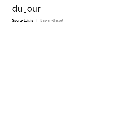
du jour
pi
Sports-Loisirs
Bas-en-Basset
Sports-L