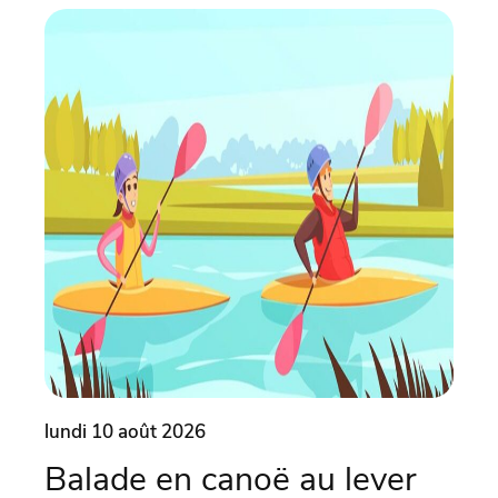
lundi 10 août 2026
lund
Balade en canoë au lever
Ate