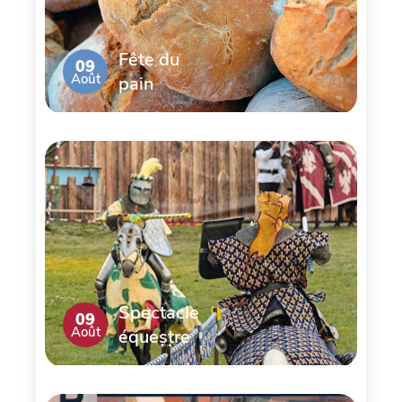
Fête du
09
Août
pain
Spectacle
09
Août
équestre