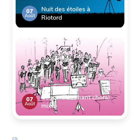
Nuit des étoiles à
07
Août
Riotord
Concert de chant choral
07
Août
mixte