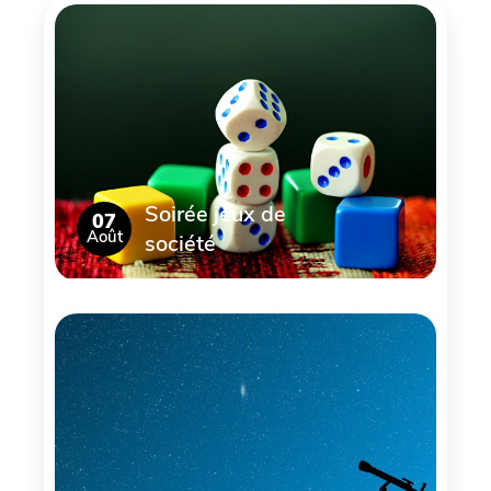
Soirée jeux de
07
Août
société