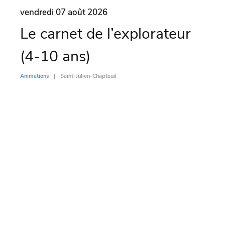
vendredi 07 août 2026
same
Le carnet de l’explorateur
Par
(4-10 ans)
l’
Di
Animations
Saint-Julien-Chapteuil
Animati