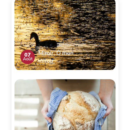
Miroir, Ô mon
07
Août
miroir