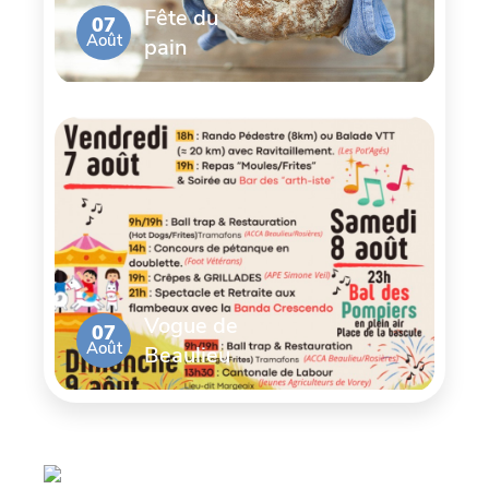
Fête du
07
Août
pain
Vogue de
07
Août
Beaulieu