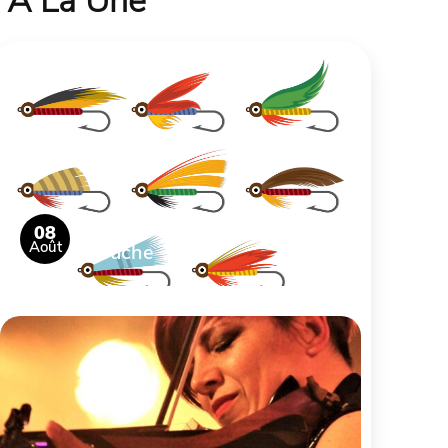
À La Une
Découverte de la pêche à la
08
Août
mouche