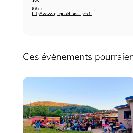
10€
Site :
http//:www.guignolrhonealpes.fr
Ces évènements pourraient