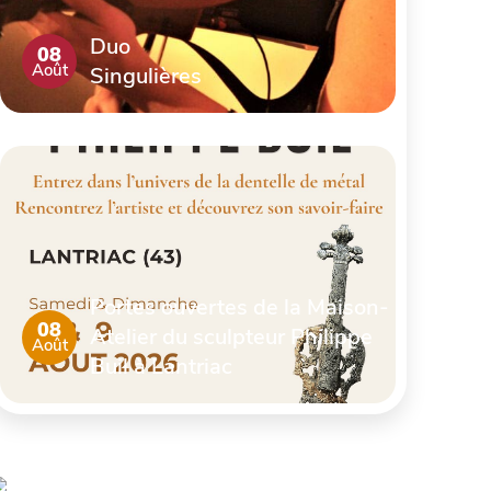
Duo
08
Août
Singulières
Portes ouvertes de la Maison-
08
Atelier du sculpteur Philippe
Août
Buil à Lantriac