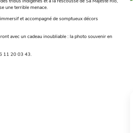
des tribus indigènes et à la rescousse de Sa Majesté Rio,
èse une terrible menace.
if, immersif et accompagné de somptueux décors
tiront avec un cadeau inoubliable : la photo souvenir en
06 11 20 03 43.