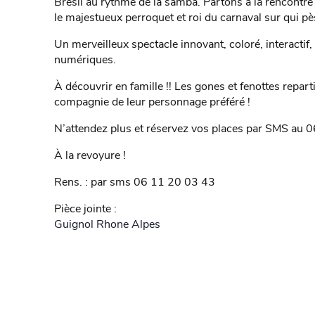
Brésil au rythme de la samba. Partons à la rencontre 
le majestueux perroquet et roi du carnaval sur qui p
Un merveilleux spectacle innovant, coloré, interact
numériques.
À découvrir en famille !! Les gones et fenottes repar
compagnie de leur personnage préféré !
N’attendez plus et réservez vos places par SMS au 
À la revoyure !
Rens. : par sms 06 11 20 03 43
Pièce jointe :
Guignol Rhone Alpes