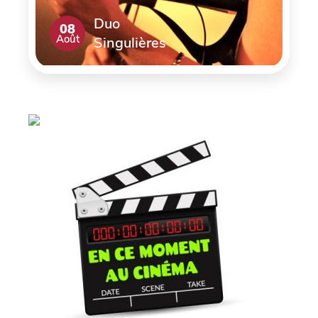
Duo
08
Août
Singulières