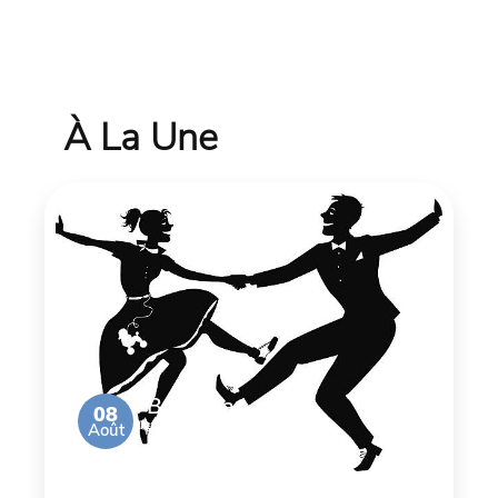
À La Une
Bal de la
08
Août
Brocante