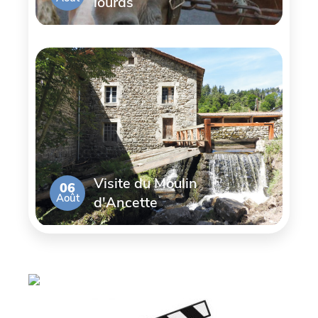
lourds
Visite du Moulin
06
Août
d'Ancette