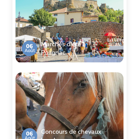
Marchés d'été à
06
Août
Polignac
Concours de chevaux
06
Août