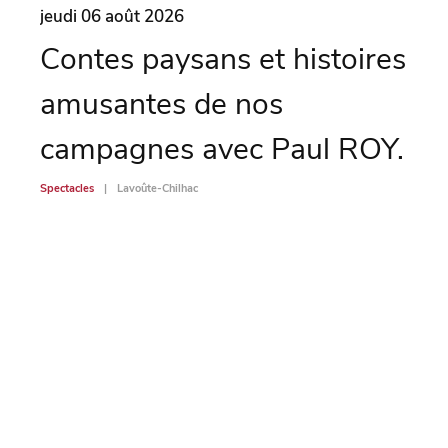
jeudi 06 août 2026
vend
Contes paysans et histoires
Sc
amusantes de nos
Spectac
campagnes avec Paul ROY.
Spectacles
Lavoûte-Chilhac