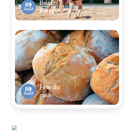
Beach
09
Août
Party
Fête du
09
Août
pain