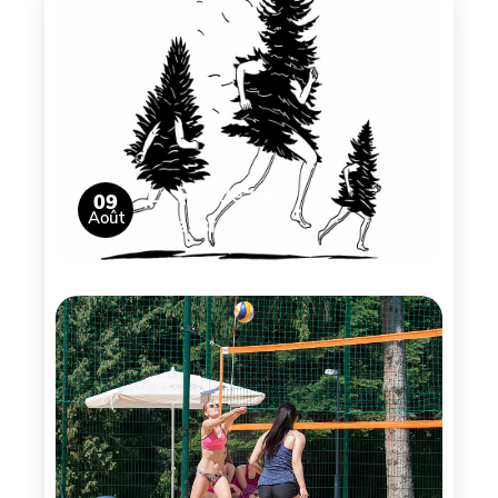
La Ronde de
09
Août
Chassignoles