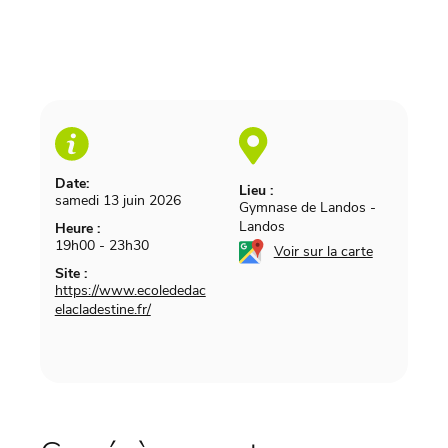
Date:
Lieu :
samedi 13 juin 2026
Gymnase de Landos
-
Landos
Heure :
19h00 - 23h30
Voir sur la carte
Site :
https://www.ecolededac
elacladestine.fr/