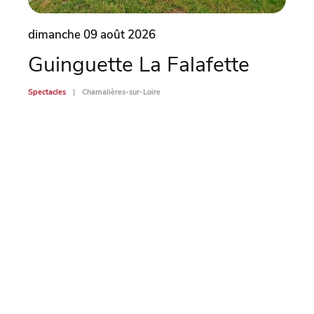
dimanche 09 août 2026
dima
Guinguette La Falafette
Ch
mé
Spectacles
Chamalières-sur-Loire
po
Spectac