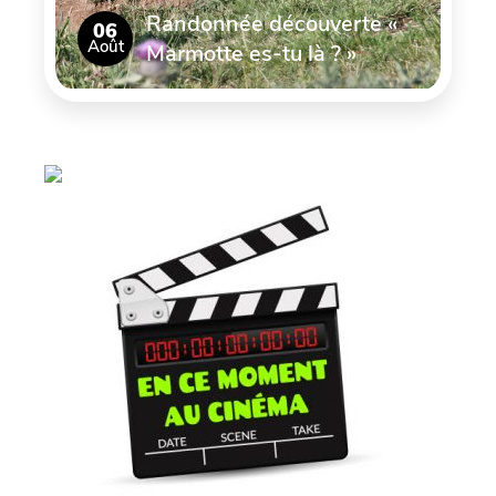
Randonnée découverte «
06
Août
Marmotte es-tu là ? »