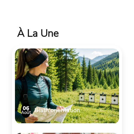
À La Une
06
Biath'orientation
Août