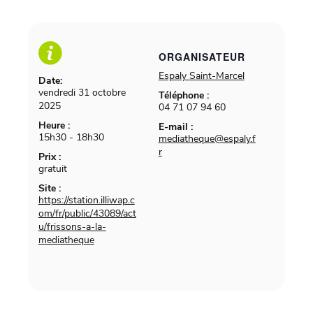
ORGANISATEUR
Espaly Saint-Marcel
Date:
vendredi 31 octobre
Téléphone :
2025
04 71 07 94 60
Heure :
E-mail :
15h30 - 18h30
mediatheque@espaly.f
r
Prix :
gratuit
Site :
https://station.illiwap.c
om/fr/public/43089/act
u/frissons-a-la-
mediatheque