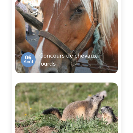
Concours de chevaux
06
Août
lourds