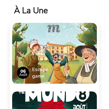
À La Une
Escape
06
Août
game