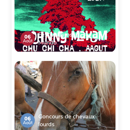
Festival Grosso
06
Août
Mundo
Concours de chevaux
06
Août
lourds