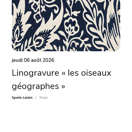
jeudi 06 août 2026
jeudi
Linogravure « les oiseaux
Pli
géographes »
Animati
Sports-Loisirs
Tence