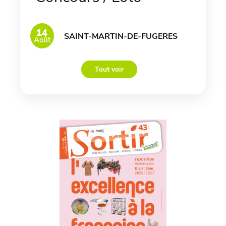
14
SAINT-MARTIN-DE-FUGERES
Août
Tout voir