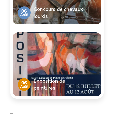
Concours de chevaux
06
Août
lourds
Exposition de
06
Août
peintures