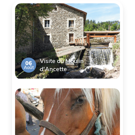
Visite du Moulin
06
Août
d'Ancette