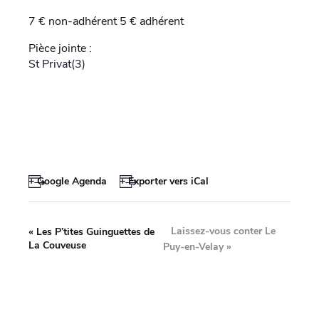
7 € non-adhérent 5 € adhérent
Pièce jointe :
St Privat(3)
+ Google Agenda
+ Exporter vers iCal
Laissez-vous conter Le
«
Les P’tites Guinguettes de
La Couveuse
Puy-en-Velay
»