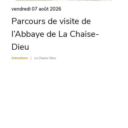
vendredi 07 août 2026
vend
Parcours de visite de
Vo
l’Abbaye de La Chaise-
Ch
Dieu
Animati
Animations
La Chaise-Dieu