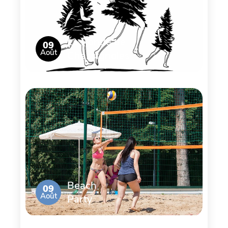
La Ronde de
09
Août
Chassignoles
Beach
09
Août
Party