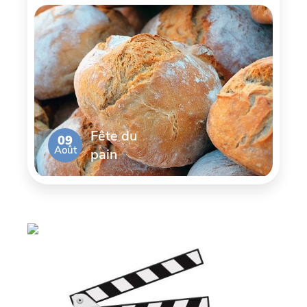
Fête du
09
Août
pain