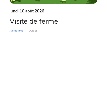
lundi 10 août 2026
lund
Visite de ferme
Vi
Animations
Ouides
Animati