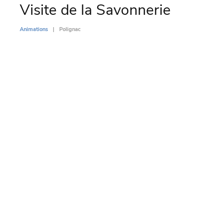
Visite de la Savonnerie
Le 
(4
Animations
Polignac
Animati