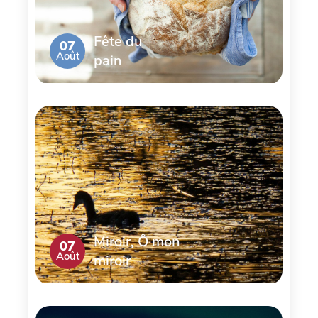
Fête du
07
Août
pain
Miroir, Ô mon
07
Août
miroir