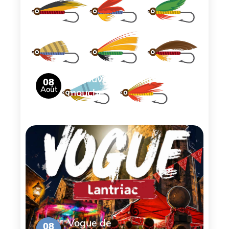
Découverte de la pêche à la
08
Août
mouche
Vogue de
08