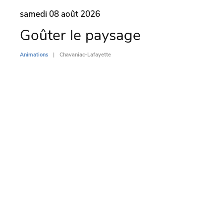
samedi 08 août 2026
dima
Goûter le paysage
Par
l’
Animations
Chavaniac-Lafayette
Di
Animati