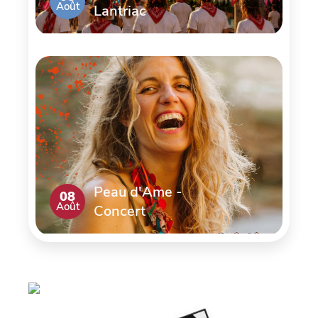
Août
Lantriac
Peau d'Ame -
08
Août
Concert