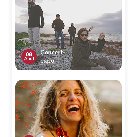
Concert-
08
Août
expo