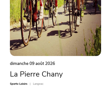
dimanche 09 août 2026
dima
La Pierre Chany
Ate
car
Sports-Loisirs
Langeac
Sports-L