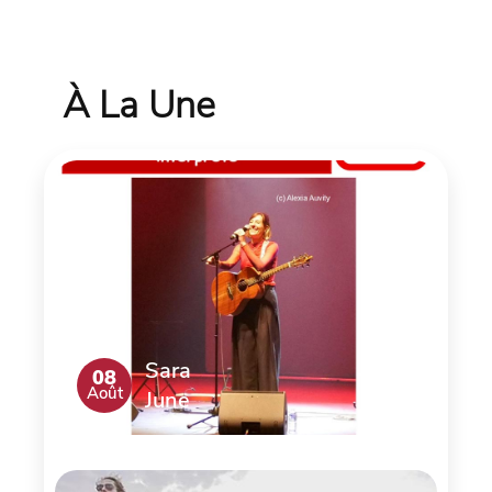
À La Une
Sara
08
Août
June