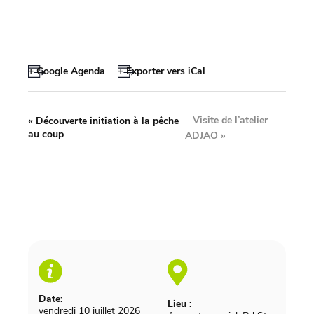
+ Google Agenda
+ Exporter vers iCal
Visite de l’atelier
«
Découverte initiation à la pêche
au coup
ADJAO
»
Date:
Lieu :
vendredi 10 juillet 2026