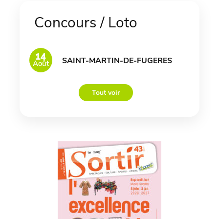
Concours / Loto
14
SAINT-MARTIN-DE-FUGERES
Août
Tout voir