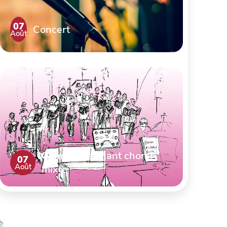
07
Concert
Août
Concert de chant choral
07
Août
mixte