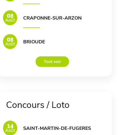
08
CRAPONNE-SUR-ARZON
Août
08
BRIOUDE
Août
Tout voir
Concours / Loto
14
SAINT-MARTIN-DE-FUGERES
Août