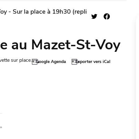
y - Sur la place à 19h30 (repli
ue au Mazet-St-Voy
ette sur place.
+ Google Agenda
+ Exporter vers iCal
»