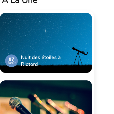
À La Une
Nuit des étoiles à
07
Août
Riotord