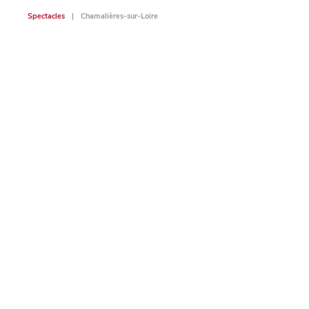
Spectacles
Chamalières-sur-Loire
Spectac