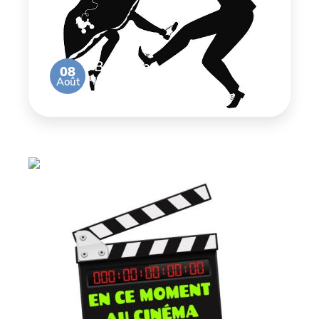
Bal de la
08
Août
Brocante