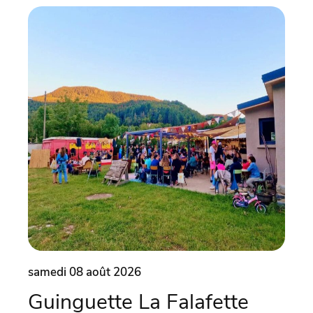
samedi 08 août 2026
dima
Guinguette La Falafette
Un