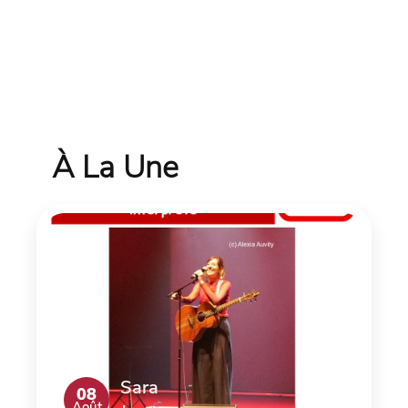
À La Une
Sara
08
Août