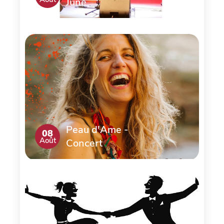
June
Peau d'Ame -
08
Août
Concert