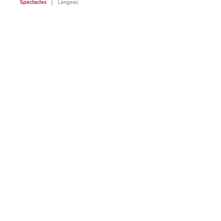
Spectacles
Langeac
Spectac