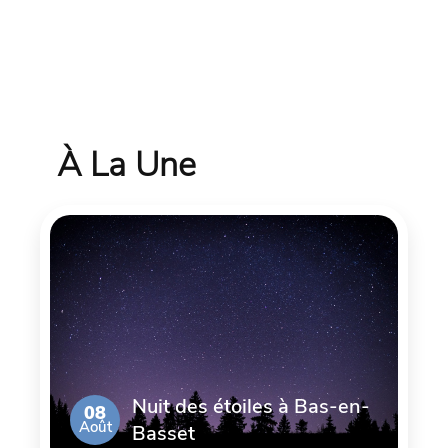
À La Une
Nuit des étoiles à Bas-en-
08
Août
Basset