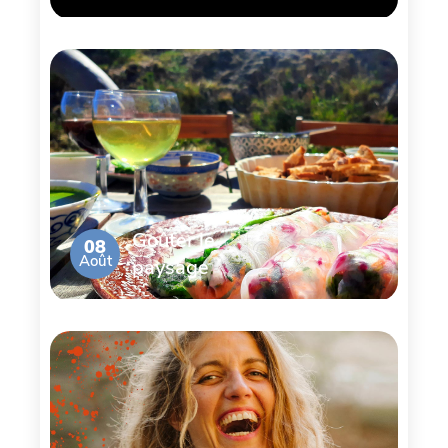
Goûter le
08
Août
paysage