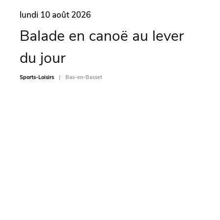
lundi 10 août 2026
lund
Balade en canoë au lever
Ate
du jour
pi
Sports-Loisirs
Bas-en-Basset
Sports-L