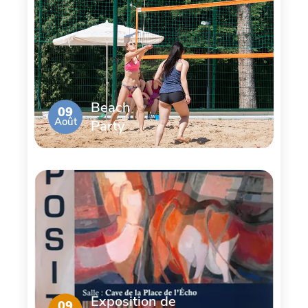
Beach
09
Août
Party
Exposition de
09