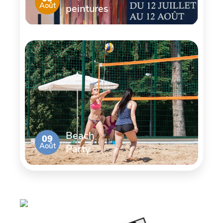
Août
peintures
Beach
09
Août
Party