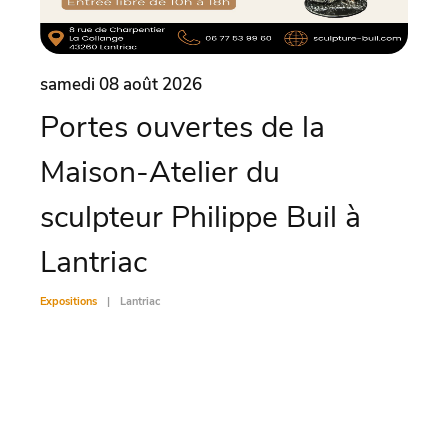
samedi 08 août 2026
same
Portes ouvertes de la
Ex
Maison-Atelier du
Exposit
sculpteur Philippe Buil à
Lantriac
Expositions
Lantriac