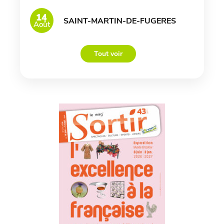
14
SAINT-MARTIN-DE-FUGERES
Août
Tout voir