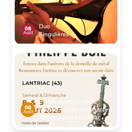
Duo
08
Août
Singulières
Portes ouvertes de la
08
Maison-Atelier du sculpteur
Août
Philippe Buil à Lantriac