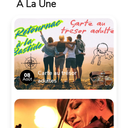
À La Une
Carte au trésor
08
Août
adultes