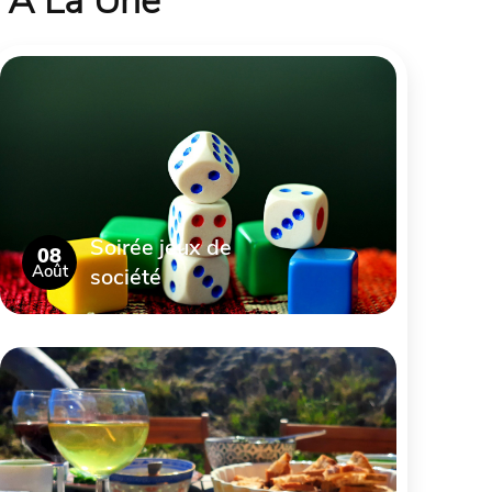
À La Une
Soirée jeux de
08
Août
société