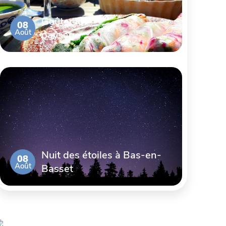
Goûter le
08
Août
paysage
Nuit des étoiles à Bas-en-
08
Août
Basset