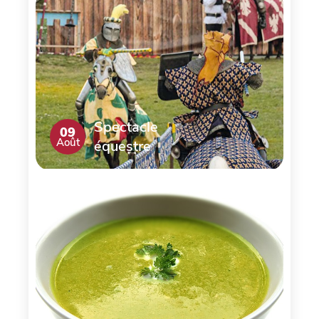
Spectacle
09
Août
équestre