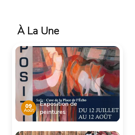
À La Une
Exposition de
09
Août
peintures