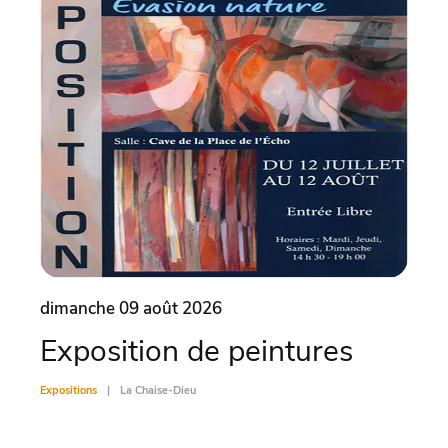
dimanche 09 août 2026
lund
Exposition de peintures
Vis
Expositions
La Chaise-Dieu
Exposit