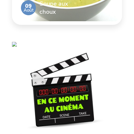
Soupe aux
09
Août
choux