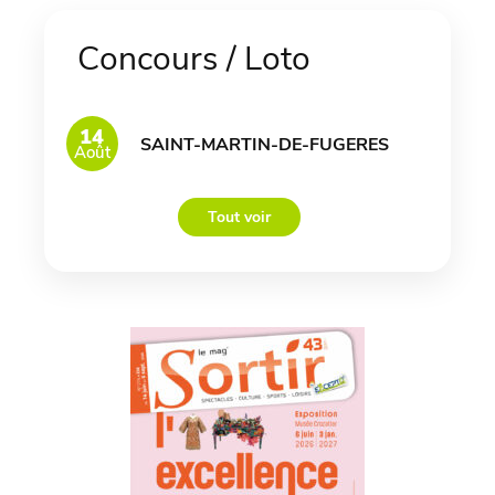
Concours / Loto
14
SAINT-MARTIN-DE-FUGERES
Août
Tout voir