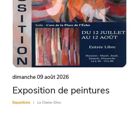
dimanche 09 août 2026
lund
Exposition de peintures
Vis
Expositions
La Chaise-Dieu
Exposit