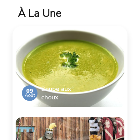
À La Une
Soupe aux
09
Août
choux