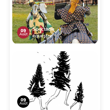
Spectacle
09
Août
équestre
La Ronde de
09
Août
Chassignoles