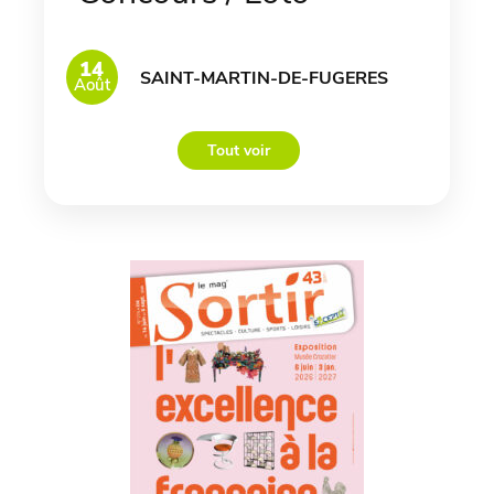
14
SAINT-MARTIN-DE-FUGERES
Août
Tout voir