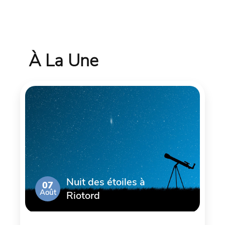
À La Une
Nuit des étoiles à
07
Août
Riotord