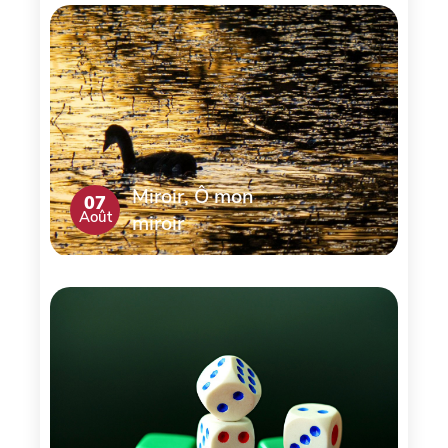
Miroir, Ô mon
07
Août
miroir