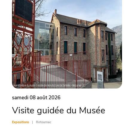
samedi 08 août 2026
same
Visite guidée du Musée
Vis
Expositions
Retournac
Exposit