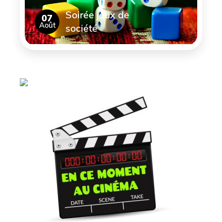
Soirée jeux de
07
Août
société