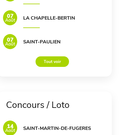
07
LA CHAPELLE-BERTIN
Août
07
SAINT-PAULIEN
Août
Tout voir
Concours / Loto
14
SAINT-MARTIN-DE-FUGERES
Août