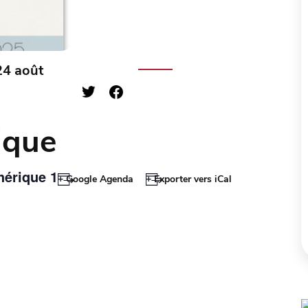
24 août
ique
hérique 1
+ Google Agenda
+ Exporter vers iCal