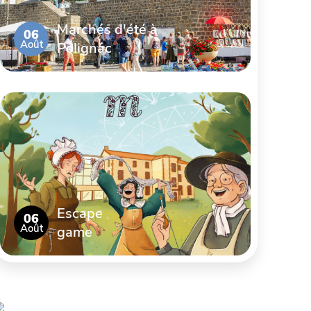
Marchés d'été à
06
Août
Polignac
Escape
06
Août
game