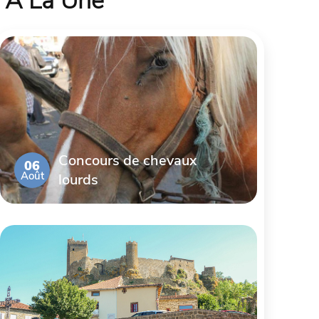
À La Une
Concours de chevaux
06
Août
lourds