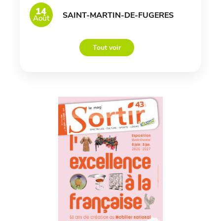
14
SAINT-MARTIN-DE-FUGERES
Août
Tout voir