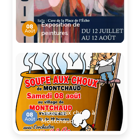
Exposition de
08
Août
peintures
Soupe aux choux à
08
Août
Montchaud