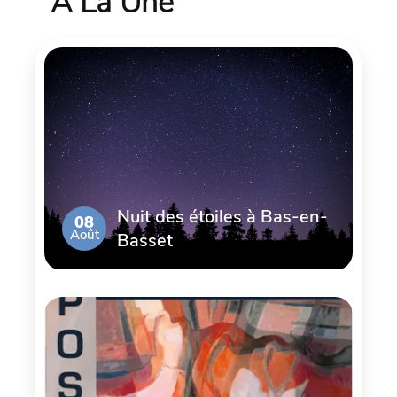
À La Une
Nuit des étoiles à Bas-en-
08
Août
Basset