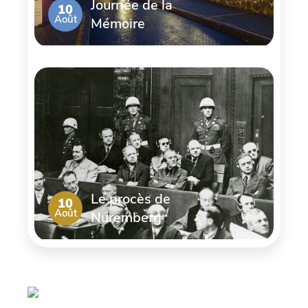
Journée de la
10
Août
Mémoire
Le procès de
10
Août
Nuremberg