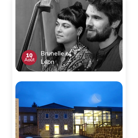
Brunelle et
10
Août
Léon