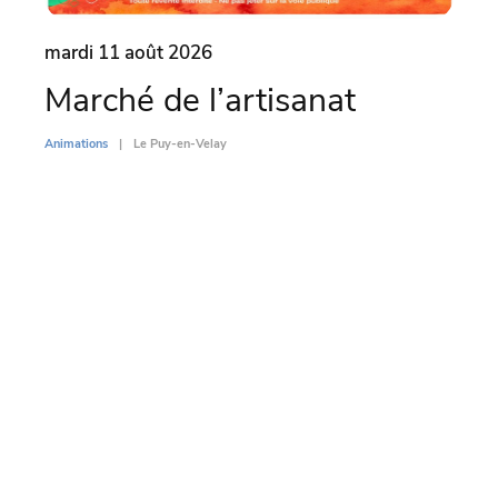
mardi 11 août 2026
mard
Marché de l’artisanat
Par
l’
Animations
Le Puy-en-Velay
Di
Animati