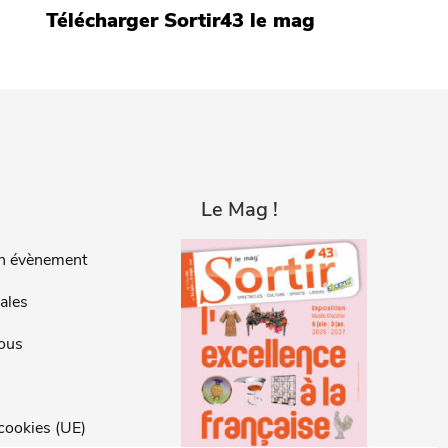
Télécharger Sortir43 le mag
Le Mag !
n évènement
ales
ous
 cookies (UE)