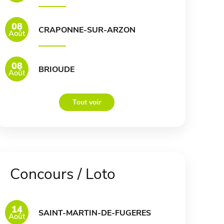
08
CRAPONNE-SUR-ARZON
Août
08
BRIOUDE
Août
Tout voir
Concours / Loto
14
SAINT-MARTIN-DE-FUGERES
Août