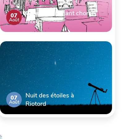
Concert de chant choral
07
Août
mixte
Nuit des étoiles à
07
Août
Riotord