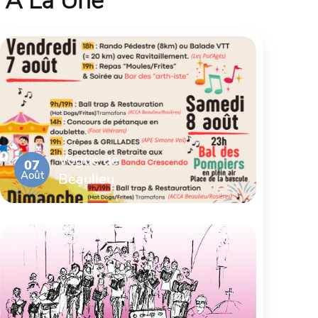
À La Une
Vogue de
07
Août
Beaulieu