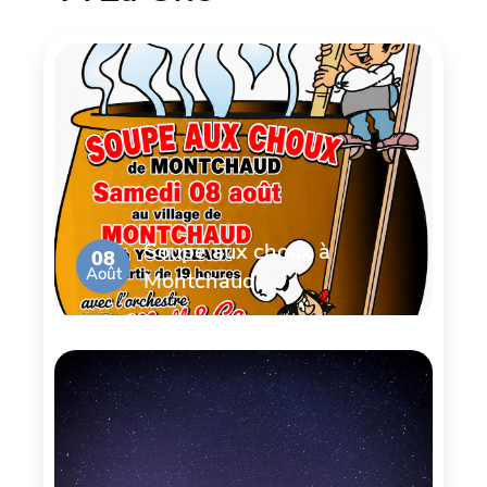
Soupe aux choux à
08
Août
Montchaud