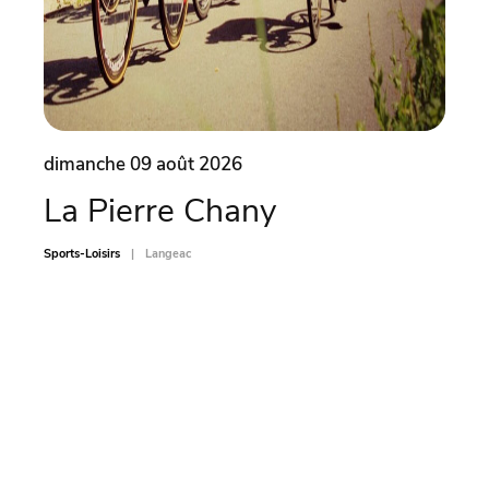
dimanche 09 août 2026
dima
La Pierre Chany
Ate
car
Sports-Loisirs
Langeac
Sports-L