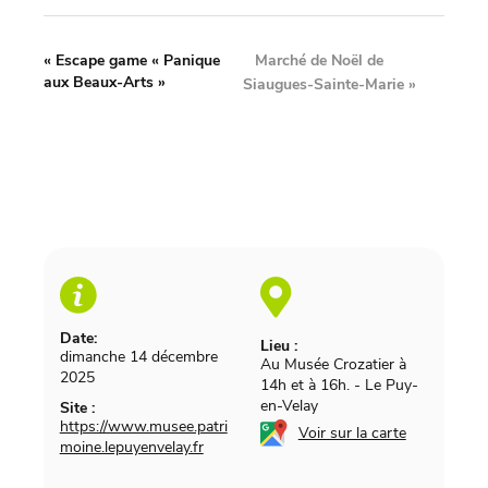
Marché de Noël de
«
Escape game « Panique
aux Beaux-Arts »
Siaugues-Sainte-Marie
»
Date:
Lieu :
dimanche 14 décembre
Au Musée Crozatier à
2025
14h et à 16h.
-
Le Puy-
en-Velay
Site :
https://www.musee.patri
Voir sur la carte
moine.lepuyenvelay.fr