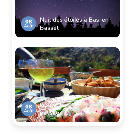
Nuit des étoiles à Bas-en-
08
Août
Basset
Goûter le
08
Août
paysage