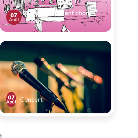
Concert de chant choral
07
Août
mixte
07
Concert
Août