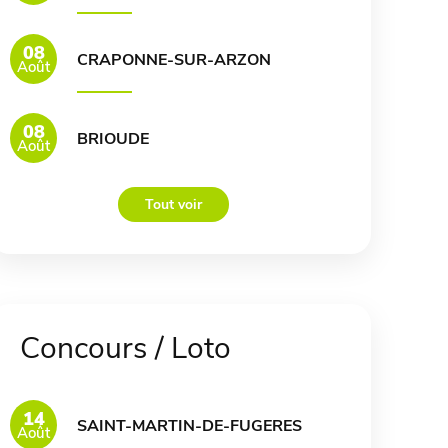
08
CRAPONNE-SUR-ARZON
Août
08
BRIOUDE
Août
Tout voir
Concours / Loto
14
SAINT-MARTIN-DE-FUGERES
Août