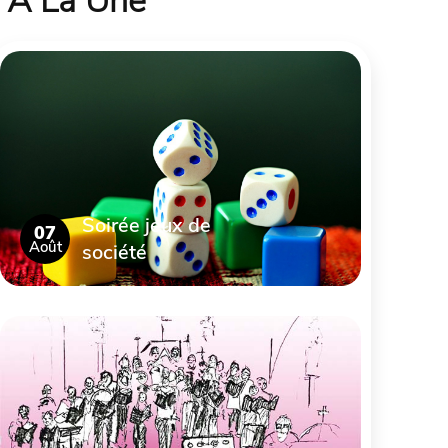
À La Une
Soirée jeux de
07
Août
société