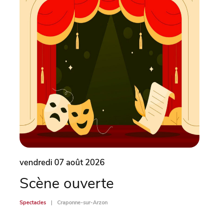
vendredi 07 août 2026
vend
Scène ouverte
So
Spectacles
Craponne-sur-Arzon
Spectac