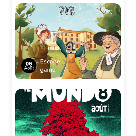
Escape
06
Août
game