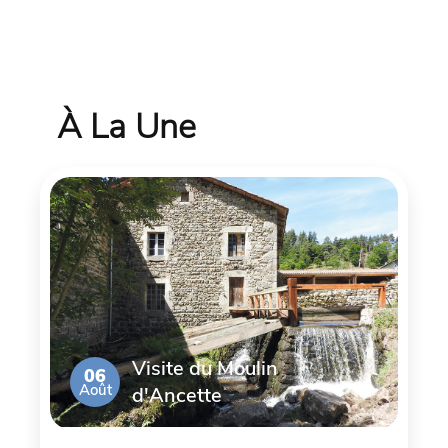
À La Une
Visite du Moulin
06
Août
d'Ancette