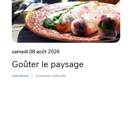
samedi 08 août 2026
dima
Goûter le paysage
Par
l’
Animations
Chavaniac-Lafayette
Di
Animati