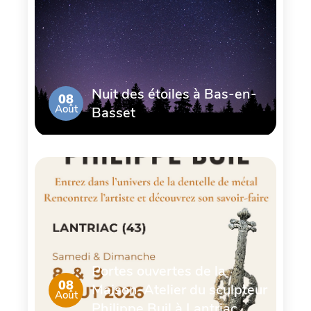
Nuit des étoiles à Bas-en-
08
Août
Basset
Portes ouvertes de la
08
Maison-Atelier du sculpteur
Août
Philippe Buil à Lantriac