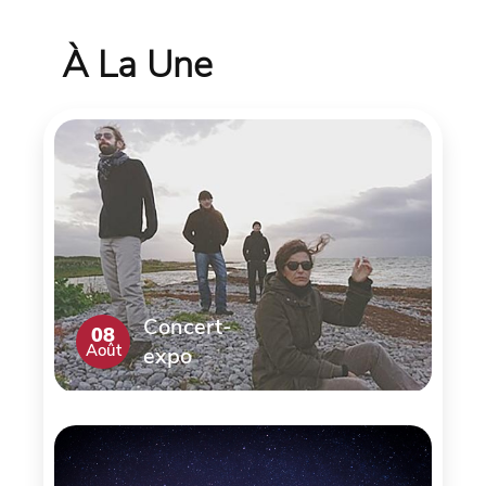
À La Une
Concert-
08
Août
expo