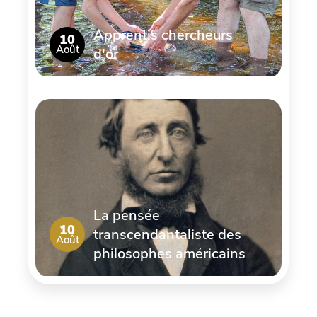
Apprentis chercheurs
10
Août
d'or
La pensée
10
transcendantaliste des
Août
philosophes américains