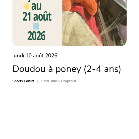
lundi 10 août 2026
lund
Doudou à poney (2-4 ans)
L’
Sports-Loisirs
Saint-Julien-Chapteuil
Sports-L