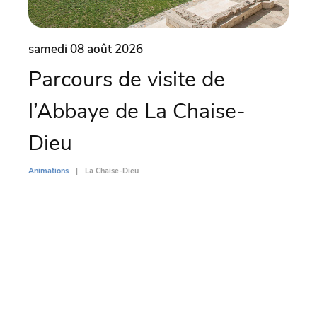
samedi 08 août 2026
same
Parcours de visite de
Es
l’Abbaye de La Chaise-
d’
Dieu
To
Animations
La Chaise-Dieu
Animati