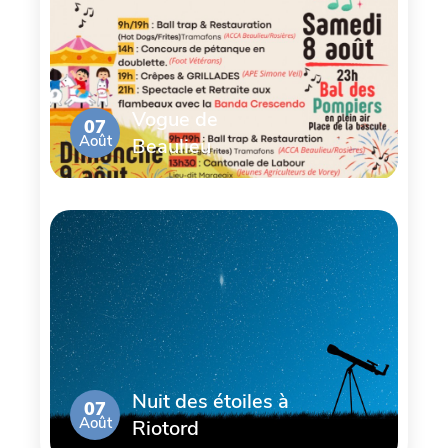
Vogue de
07
Août
Beaulieu
Nuit des étoiles à
07
Août
Riotord