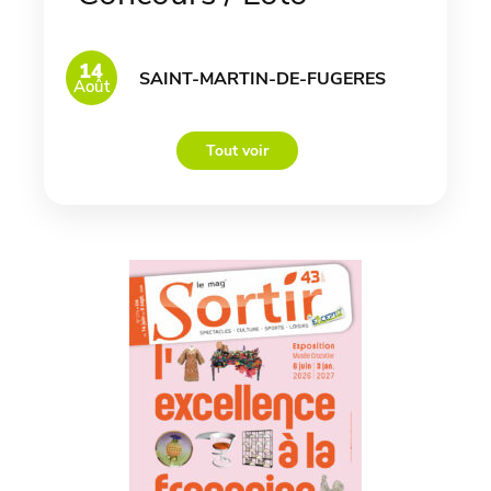
14
SAINT-MARTIN-DE-FUGERES
Août
Tout voir