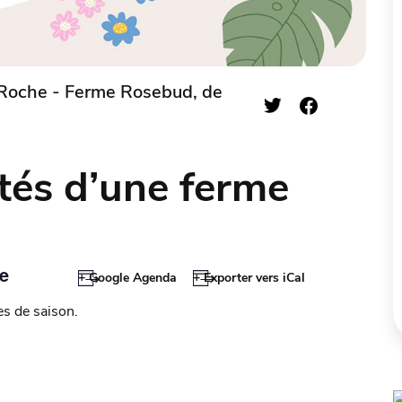
Roche - Ferme Rosebud, de
tés d’une ferme
le
+ Google Agenda
+ Exporter vers iCal
es de saison.