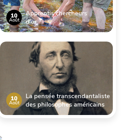
Apprentis chercheurs
10
Août
d'or
La pensée transcendantaliste
10
Août
des philosophes américains