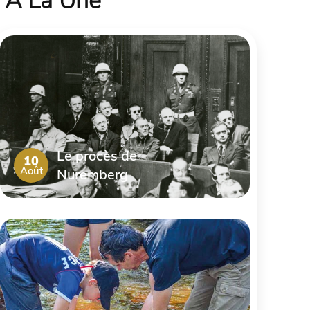
À La Une
Le procès de
10
Août
Nuremberg